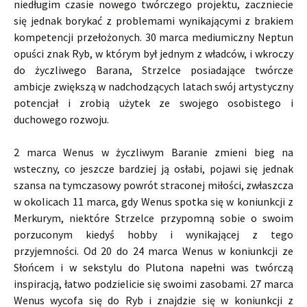
niedługim czasie nowego twórczego projektu, zaczniecie
się jednak borykać z problemami wynikającymi z brakiem
kompetencji przełożonych. 30 marca mediumiczny Neptun
opuści znak Ryb, w którym był jednym z władców, i wkroczy
do życzliwego Barana, Strzelce posiadające twórcze
ambicje zwiększą w nadchodzących latach swój artystyczny
potencjał i zrobią użytek ze swojego osobistego i
duchowego rozwoju.
2 marca Wenus w życzliwym Baranie zmieni bieg na
wsteczny, co jeszcze bardziej ją osłabi, pojawi się jednak
szansa na tymczasowy powrót straconej miłości, zwłaszcza
w okolicach 11 marca, gdy Wenus spotka się w koniunkcji z
Merkurym, niektóre Strzelce przypomną sobie o swoim
porzuconym kiedyś hobby i wynikającej z tego
przyjemności. Od 20 do 24 marca Wenus w koniunkcji ze
Słońcem i w sekstylu do Plutona napełni was twórczą
inspiracją, łatwo podzielicie się swoimi zasobami. 27 marca
Wenus wycofa się do Ryb i znajdzie się w koniunkcji z