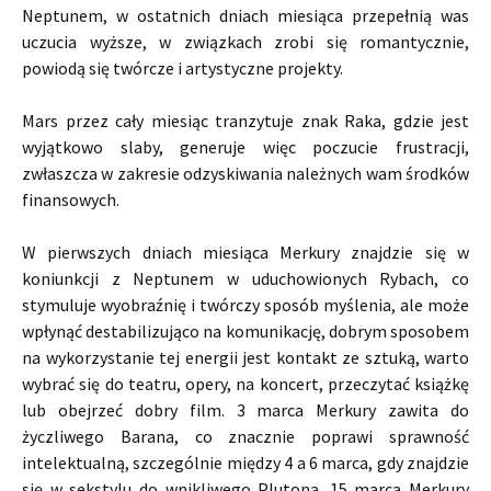
Neptunem, w ostatnich dniach miesiąca przepełnią was
uczucia wyższe, w związkach zrobi się romantycznie,
powiodą się twórcze i artystyczne projekty.
Mars przez cały miesiąc tranzytuje znak Raka, gdzie jest
wyjątkowo slaby, generuje więc poczucie frustracji,
zwłaszcza w zakresie odzyskiwania należnych wam środków
finansowych.
W pierwszych dniach miesiąca Merkury znajdzie się w
koniunkcji z Neptunem w uduchowionych Rybach, co
stymuluje wyobraźnię i twórczy sposób myślenia, ale może
wpłynąć destabilizująco na komunikację, dobrym sposobem
na wykorzystanie tej energii jest kontakt ze sztuką, warto
wybrać się do teatru, opery, na koncert, przeczytać książkę
lub obejrzeć dobry film. 3 marca Merkury zawita do
życzliwego Barana, co znacznie poprawi sprawność
intelektualną, szczególnie między 4 a 6 marca, gdy znajdzie
się w sekstylu do wnikliwego Plutona. 15 marca Merkury