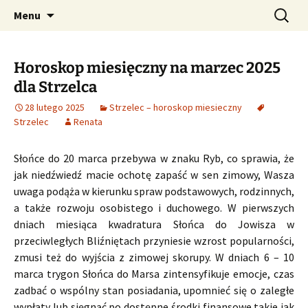
Profesjonalne przepowiednie astrologiczne
Przejdź
Szukaj:
CzaroMarowy horoskop
Menu
do
dzienny, miesięczny i
treści
tygodniowy
Horoskop miesięczny na marzec 2025
dla Strzelca
28 lutego 2025
Strzelec – horoskop miesieczny
Strzelec
Renata
Słońce do 20 marca przebywa w znaku Ryb, co sprawia, że
jak niedźwiedź macie ochotę zapaść w sen zimowy, Wasza
uwaga podąża w kierunku spraw podstawowych, rodzinnych,
a także rozwoju osobistego i duchowego. W pierwszych
dniach miesiąca kwadratura Słońca do Jowisza w
przeciwległych Bliźniętach przyniesie wzrost popularności,
zmusi też do wyjścia z zimowej skorupy. W dniach 6 – 10
marca trygon Słońca do Marsa zintensyfikuje emocje, czas
zadbać o wspólny stan posiadania, upomnieć się o zaległe
wypłaty lub sięgnąć po dostępne środki finansowe takie jak