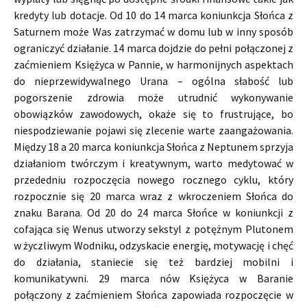
kredyty lub dotacje. Od 10 do 14 marca koniunkcja Słońca z
Saturnem może Was zatrzymać w domu lub w inny sposób
ograniczyć działanie. 14 marca dojdzie do pełni połączonej z
zaćmieniem Księżyca w Pannie, w harmonijnych aspektach
do nieprzewidywalnego Urana – ogólna słabość lub
pogorszenie zdrowia może utrudnić wykonywanie
obowiązków zawodowych, okaże się to frustrujące, bo
niespodziewanie pojawi się zlecenie warte zaangażowania.
Między 18 a 20 marca koniunkcja Słońca z Neptunem sprzyja
działaniom twórczym i kreatywnym, warto medytować w
przededniu rozpoczęcia nowego rocznego cyklu, który
rozpocznie się 20 marca wraz z wkroczeniem Słońca do
znaku Barana. Od 20 do 24 marca Słońce w koniunkcji z
cofająca się Wenus utworzy sekstyl z potężnym Plutonem
w życzliwym Wodniku, odzyskacie energię, motywację i chęć
do działania, staniecie się też bardziej mobilni i
komunikatywni. 29 marca nów Księżyca w Baranie
połączony z zaćmieniem Słońca zapowiada rozpoczęcie w