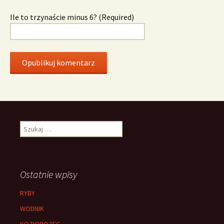
Ile to trzynaście minus 6? (Required)
Szukaj:
Ostatnie wpisy
RYBY
WODNIK
KOZIOROZEC