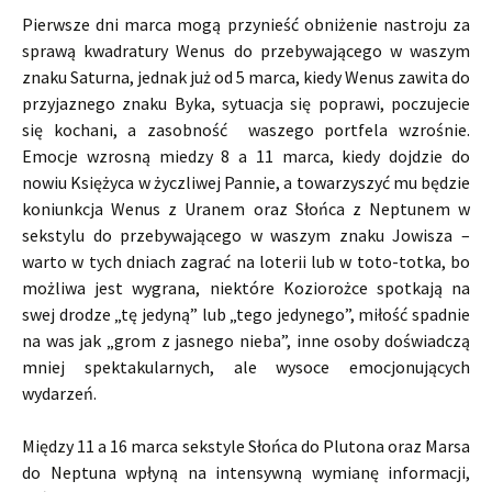
Pierwsze dni marca mogą przynieść obniżenie nastroju za
sprawą kwadratury Wenus do przebywającego w waszym
znaku Saturna, jednak już od 5 marca, kiedy Wenus zawita do
przyjaznego znaku Byka, sytuacja się poprawi, poczujecie
się kochani, a zasobność waszego portfela wzrośnie.
Emocje wzrosną miedzy 8 a 11 marca, kiedy dojdzie do
nowiu Księżyca w życzliwej Pannie, a towarzyszyć mu będzie
koniunkcja Wenus z Uranem oraz Słońca z Neptunem w
sekstylu do przebywającego w waszym znaku Jowisza –
warto w tych dniach zagrać na loterii lub w toto-totka, bo
możliwa jest wygrana, niektóre Koziorożce spotkają na
swej drodze „tę jedyną” lub „tego jedynego”, miłość spadnie
na was jak „grom z jasnego nieba”, inne osoby doświadczą
mniej spektakularnych, ale wysoce emocjonujących
wydarzeń.
Między 11 a 16 marca sekstyle Słońca do Plutona oraz Marsa
do Neptuna wpłyną na intensywną wymianę informacji,