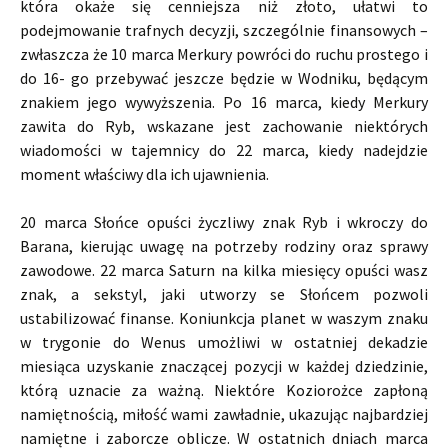
która okaże się cenniejsza niż złoto, ułatwi to
podejmowanie trafnych decyzji, szczególnie finansowych –
zwłaszcza że 10 marca Merkury powróci do ruchu prostego i
do 16- go przebywać jeszcze będzie w Wodniku, będącym
znakiem jego wywyższenia. Po 16 marca, kiedy Merkury
zawita do Ryb, wskazane jest zachowanie niektórych
wiadomości w tajemnicy do 22 marca, kiedy nadejdzie
moment właściwy dla ich ujawnienia.
20 marca Słońce opuści życzliwy znak Ryb i wkroczy do
Barana, kierując uwagę na potrzeby rodziny oraz sprawy
zawodowe. 22 marca Saturn na kilka miesięcy opuści wasz
znak, a sekstyl, jaki utworzy se Słońcem pozwoli
ustabilizować finanse. Koniunkcja planet w waszym znaku
w trygonie do Wenus umożliwi w ostatniej dekadzie
miesiąca uzyskanie znaczącej pozycji w każdej dziedzinie,
którą uznacie za ważną. Niektóre Koziorożce zapłoną
namiętnością, miłość wami zawładnie, ukazując najbardziej
namiętne i zaborcze oblicze. W ostatnich dniach marca