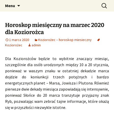
Profesjonalne przepowiednie astrologiczne
Przejdź
Szukaj:
CzaroMarowy horoskop
Menu
do
dzienny, miesięczny i
treści
tygodniowy
Horoskop miesięczny na marzec 2020
dla Koziorożca
1 marca 2020
Koziorożec – horoskop miesieczny
Koziorożec
admin
Dla Koziorożców będzie to wybitnie znaczący miesiąc,
szczególnie dla osób urodzonych między 10 a 20 stycznia,
ponieważ w waszym znaku w ostatniej dekadzie marca
dojdzie do koniunkcji trzech potężnych i bardzo
energetycznych planet – Marsa, Jowisza i Plutona. Również
pierwsze dwie dekady miesiąca zapowiadają się intensywnie,
ponieważ Słońce do 20 marca tranzytuje przyjazny znak
Ryb, pozwalając wam zebrać tajne informacje, które okażą
się w przyszłości niezwykle istotne.