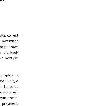
ka, co jest
w kwestiach
 na poprawę
 maja, kiedy
a, korzyści
ej wpływ na
ewolucję, w
od tego, do
e przynieść
mym czasie,
przyniesie