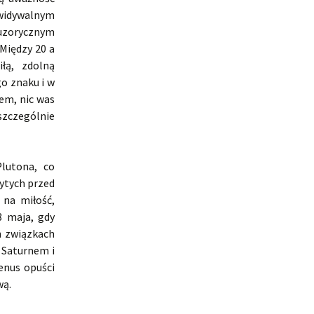
ewidywalnym
luzorycznym
Między 20 a
łą, zdolną
o znaku i w
em, nic was
zczególnie
lutona, co
rytych przed
 na miłość,
8 maja, gdy
h związkach
 Saturnem i
enus opuści
wą.