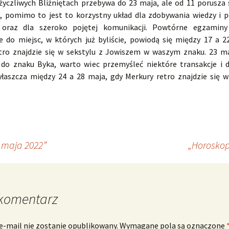
życzliwych Bliźniętach przebywa do 23 maja, ale od 11 porusza 
 pomimo to jest to korzystny układ dla zdobywania wiedzy i 
i oraz dla szeroko pojętej komunikacji. Powtórne egzaminy
e do miejsc, w których już byliście, powiodą się między 17 a 2
tro znajdzie się w sekstylu z Jowiszem w waszym znaku. 23 m
 do znaku Byka, warto wiec przemyśleć niektóre transakcje i 
właszcza między 24 a 28 maja, gdy Merkury retro znajdzie się w
 maja 2022”
„Horoskop
komentarz
e-mail nie zostanie opublikowany.
Wymagane pola są oznaczone