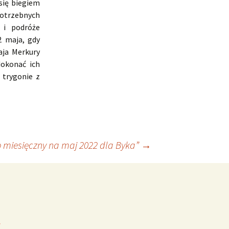
się biegiem
potrzebnych
 i podróże
2 maja, gdy
aja Merkury
dokonać ich
 trygonie z
 miesięczny na maj 2022 dla Byka”
→
*