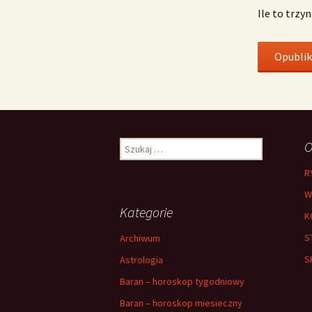
Ile to trzy
Szukaj:
O
R
W
Kategorie
K
S
Archiwum
S
Astrologia
Baran – horoskop tygodniowy
Baran – horoskop miesieczny