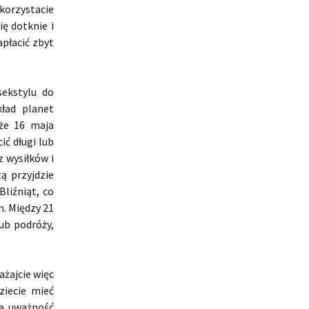
korzystacie
ę dotknie i
płacić zbyt
ekstylu do
kład planet
że 16 maja
ić długi lub
z wysiłków i
ą przyjdzie
liźniąt, co
. Między 21
ub podróży,
żajcie więc
ziecie mieć
ą uważność