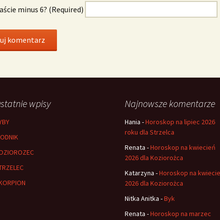
naście minus 6? (Required)
statnie wpisy
Najnowsze komentarze
YBY
Hania
-
Horoskop na lipiec 2026
roku dla Strzelca
ODNIK
Renata
-
Horoskop na kwiecień
OZIOROZEC
2026 dla Koziorożca
TRZELEC
Katarzyna
-
Horoskop na kwieci
KORPION
2026 dla Koziorożca
Nitka Anitka
-
Byk
Renata
-
Horoskop na marzec