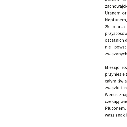
zachowajci
Uranem ora
Neptunem, 
25 marca 
przystosow
ostatnich 
nie powst
związanych
Miesiąc r
przyniesie 
całym świa
związki i 
Wenus znaj
czekają wa
Plutonem, 
wasz znak i