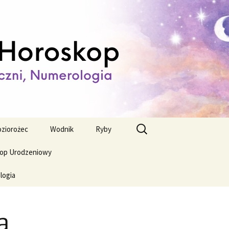
ienny,
Szukaj:
ziorożec
Wodnik
Ryby
op Urodzeniowy
logia
a