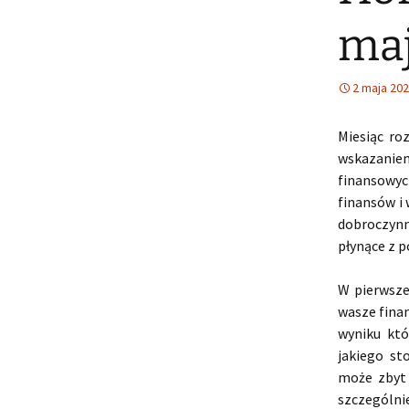
maj
2 maja 20
Miesiąc ro
wskazaniem
finansowyc
finansów i 
dobroczynn
płynące z p
W pierwsze
wasze fina
wyniku któ
jakiego st
może zbyt 
szczególn