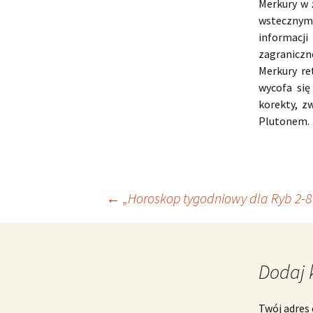
Merkury w 
wstecznym,
informacj
zagraniczn
Merkury re
wycofa się
korekty, z
Plutonem.
Nawigacja
←
„Horoskop tygodniowy dla Ryb 2-8
wpisu
Dodaj 
Twój adres 