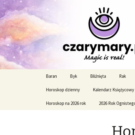
Profesjonalne przepowiednie a
CzaroMaro
miesięczn
Przejdź
Baran
Byk
Bliźnięta
Rak
do
treści
Horoskop dzienny
Kalendarz Księżycowy
Horoskop na 2026 rok
2026 Rok Ognisteg
Hor