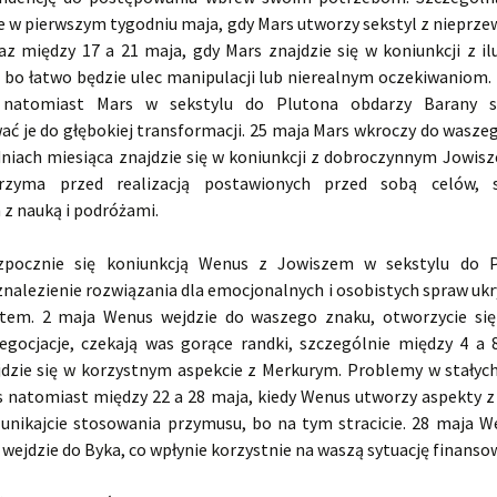
e w pierwszym tygodniu maja, gdy Mars utworzy sekstyl z nieprz
z między 17 a 21 maja, gdy Mars znajdzie się w koniunkcji z i
bo łatwo będzie ulec manipulacji lub nierealnym oczekiwaniom. 
natomiast Mars w sekstylu do Plutona obdarzy Barany si
ać je do głębokiej transformacji. 25 maja Mars wkroczy do waszeg
dniach miesiąca znajdzie się w koniunkcji z dobroczynnym Jowisz
rzyma przed realizacją postawionych przed sobą celów, s
 z nauką i podróżami.
ozpocznie się koniunkcją Wenus z Jowiszem w sekstylu do P
znalezienie rozwiązania dla emocjonalnych i osobistych spraw uk
tem. 2 maja Wenus wejdzie do waszego znaku, otworzycie się
negocjacje, czekają was gorące randki, szczególnie między 4 a 
dzie się w korzystnym aspekcie z Merkurym. Problemy w stałyc
s natomiast między 22 a 28 maja, kiedy Wenus utworzy aspekty z
unikajcie stosowania przymusu, bo na tym stracicie. 28 maja W
 wejdzie do Byka, co wpłynie korzystnie na waszą sytuację finanso