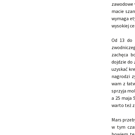
zawodowe w
macie szan
wymaga ety
wysokiej ce
Od 13 do 
zwodniczeg
zachęca b
dojdzie do 
uzyskać kre
nagrodzi z
wam z łatw
sprzyja mo
a 25 maja 
warto też 
Mars przeb
w tym czas
bowiem te