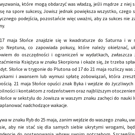
yzwania, które mogą obdarzyć was władzą, jeśli mądrze z niej s
sę na spore sukcesy, Jowisz jednak powiększa wszystko, czego si
cznego podejścia, pozostańcie więc uważni, aby za sukces nie za
ny.
17 maja Słońce znajdzie się w kwadraturze do Saturna i w s
o Neptuna, co zapowiada pokusy, które należy okiełznać, u
owiem do oszczędności i ograniczeń w wydatkach, zwłaszcza 
zaćmienia Księżyca w znaku Skorpiona i okaże się, że trzeba spłac
dyt. Słońce w trygonie do Plutona od 17 do 21 maja rozliczy was 
yskami i awansem lub wymusi spłatę zobowiązań, która zreszt
ością. 21 maja Słońce opuści znak Byka i wejdzie do życzliwych B
bilności i kontaktom z rodzeństwem oraz najbliższym otoczeniem
Słońce w sekstylu do Jowisza w waszym znaku zachęci do nauki l
zaplanować nadchodzące wakacje.
ywa w znaku Ryb do 25 maja, zanim wejdzie do waszego znaku, uwa
ie, aby nie stać się dla samych siebie ukrytymi wrogami, będ
ndencję do postępowania wbrew swoim potrzebom. Szczególn