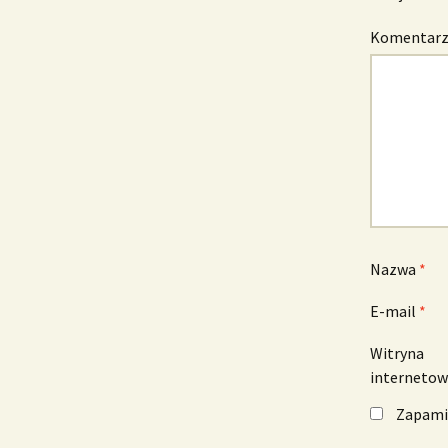
Komentar
Nazwa
*
E-mail
*
Witryna
interneto
Zapamię