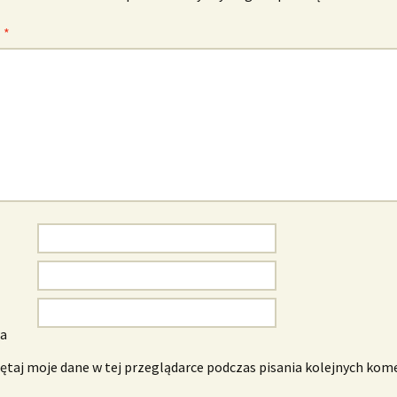
z
*
wa
taj moje dane w tej przeglądarce podczas pisania kolejnych kom