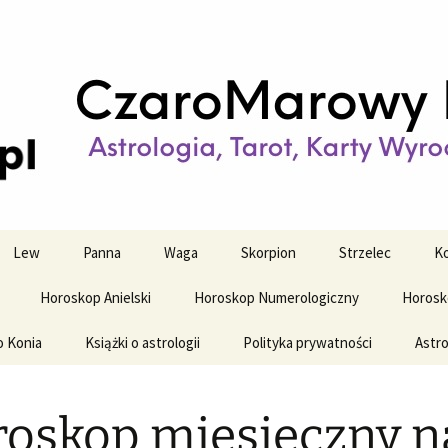
strologiczne
wy horoskop dz
y i tygodniowy
Lew
Panna
Waga
Skorpion
Strzelec
Ko
Horoskop Anielski
Horoskop Numerologiczny
Horosk
o Konia
Książki o astrologii
Polityka prywatności
Astro
oskop miesięczny n