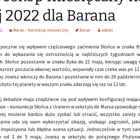
 2022 dla Barana
22
Baran – horoskop miesieczny
Baran
admin
zpocznie się wpływem częściowego zaćmienia Słońca w znaku By
 do wykazania się ostrożnością w najbliższych tygodniach 
h. Słońce pozostanie w znaku Byka do 21 maja, kierując uwagę
wzrost poczucia własnej wartości, wspaniały czas czeka was po 11
y Jowisz wkroczy do Barana i pozostanie w nim do 29 październik
obytu tej planety w waszym znaku zdarzają się raz na 12 lat.
j dekadzie maja znajdziecie się pod wpływem konfiguracji mając
nse – koniunkcja Słońca z Uranem w sekstylu do Marsa spowoduje r
rej możecie bardzo dużo zyskać lub stracić, wszystko zależy 
opnia uda się wam wykorzystać okazję, unikając zagrożeń, jaki
impulsywna lub błędna ocena sytuacji. Jednocześnie w tym sa
ie od 2 do 5 maja, Jowisz w sekstylu do potężnego Plutona 