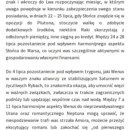
znak i wkroczy do Lwa rozpoczynając miesiąc, w którym
uwaga powędruje w kierunku zabezpieczenia swego stanu
posiadania, w dniach 22 – 25 lipca, gdy Słońce znajdzie się w
opozycji do Plutona, stoczycie walkę o zdobycie
dodatkowych środków, niektóre Raki skorzystają z
odłożonych pieniędzy, inne sięgną po kredyt. Między 24 a 28
lipca pozostaniecie pod wpływem harmonijnego aspektu
Słońca do Marsa, co uczyni was szczególnie aktywnymi w
gospodarowaniu własnymi finansami.
Do 4 lipca pozostaniecie pod wpływem trygonu, jaki Wenus
w waszym znaku utworzy ze stabilizującym Saturnem w
życzliwych Rybach, to znakomita okazja, aby umocnić więzi
w ważnych związkach, zwłaszcza w trakcie zagranicznych
podróży lub spędzając wspólnie czas nad wodą. Między 7 a
11 lipca harmonijne aspekty Wenus do nieprzewidywalnego
Urana oraz romantycznego Neptuna mogą sprawić, że
niespodziewanie trafi was strzała Amora, możecie przeżyć
ekscytujący romans lub zakochać się „od pierwszego