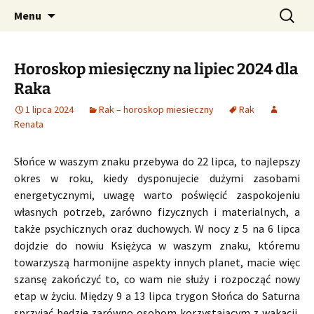
Profesjonalne przepowiednie astrologiczne
Przejdź
Szukaj:
CzaroMarowy horoskop
Menu
do
dzienny, miesięczny i
treści
tygodniowy
Horoskop miesięczny na lipiec 2024 dla
Raka
1 lipca 2024
Rak – horoskop miesieczny
Rak
Renata
Słońce w waszym znaku przebywa do 22 lipca, to najlepszy
okres w roku, kiedy dysponujecie dużymi zasobami
energetycznymi, uwagę warto poświęcić zaspokojeniu
własnych potrzeb, zarówno fizycznych i materialnych, a
także psychicznych oraz duchowych. W nocy z 5 na 6 lipca
dojdzie do nowiu Księżyca w waszym znaku, któremu
towarzyszą harmonijne aspekty innych planet, macie więc
szansę zakończyć to, co wam nie służy i rozpocząć nowy
etap w życiu. Między 9 a 13 lipca trygon Słońca do Saturna
sprzyjać będzie zarówno osobom korzystającym z wakacji,