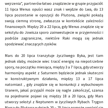
wejrzenia”, partnerów łatwo znajdziecie w grupie przyjaciół.
11 lipca Wenus opuści wasz znak i wejdzie do Lwa, do 13
lipca pozostanie w opozycji do Plutona, związki pokażą
swoją ciemną stronę, zwłaszcza w kontekście zależności
finansowych. Między 20 a 22 lipca, gdy Wenus znajdzie się w
sekstylu do Jowisza sporo zainwestujecie w przyjemności i
podróże zagraniczne, niektóre Raki mogą się jednak
spodziewać znaczących zysków.
Mars do 20 lipca tranzytuje życzliwego Byka, jest tam
jednak słaby, możecie wiec tracić energię na niepotrzebne
spory, na początku miesiąca, między 3 a 7 lipca, gdy utworzy
harmonijny aspekt z Saturnem będziecie jednak skuteczni
w konstruktywnym działaniu, między 13 a 17 lipca
natomiast , gdy znajdzie się w koniunkcji z wybuchowym
Uranem, jakaś przyjaźń może się nagle zakończyć, szansa
na pojednanie pojawi się między 18 a 20 lipca, gdy Mars
utworzy sekstyl z Neptunem w życzliwych Rybach. Trygon
Marsa do Plutona w dniach 20 – 25 lipca pomoże uwolnić się