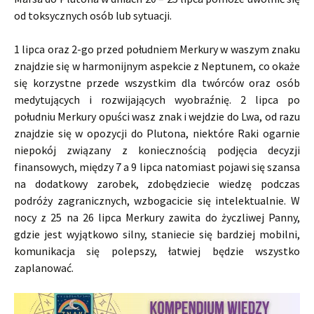
od toksycznych osób lub sytuacji.
1 lipca oraz 2-go przed południem Merkury w waszym znaku
znajdzie się w harmonijnym aspekcie z Neptunem, co okaże
się korzystne przede wszystkim dla twórców oraz osób
medytujących i rozwijających wyobraźnię. 2 lipca po
południu Merkury opuści wasz znak i wejdzie do Lwa, od razu
znajdzie się w opozycji do Plutona, niektóre Raki ogarnie
niepokój związany z koniecznością podjęcia decyzji
finansowych, między 7 a 9 lipca natomiast pojawi się szansa
na dodatkowy zarobek, zdobędziecie wiedzę podczas
podróży zagranicznych, wzbogacicie się intelektualnie. W
nocy z 25 na 26 lipca Merkury zawita do życzliwej Panny,
gdzie jest wyjątkowo silny, staniecie się bardziej mobilni,
komunikacja się polepszy, łatwiej będzie wszystko
zaplanować.