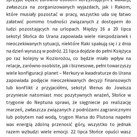
zwłaszcza na zorganizowanych wyjazdach, jak i Rakom,
które musiały pozostać w pracy, wszystko uda się łatwo
załatwić pomimo trudności związanych z dostępem do
ludzi pozostających na urlopach. Między 16 a 20 lipca
sekstyl Słońca do Urana zapowiada wiele niespodzianek i
nieoczekiwanych sytuacji, niektóre Raki spakują się i z dnia
na dzień wyruszą w podróż. 21 lipca dojdzie do pełni Księżyca
po raz kolejny w Koziorożcu, co będzie miało wpływ na
relacje, zarówno osobiste, jak i biznesowe, pełni towarzyszy
wiele konfiguracji planet – Merkury w kwadraturze do Urana
zapowiada podjęcie nieoczekiwanych decyzji finansowych
lub konflikt z przyjaciółmi, sekstyl Wenus do Jowisza
przyniesie natomiast moc pozytywnych wrażeń, Słońce w
trygonie do Neptuna sprawi, że sięgniecie po realizację
marzeń, zwłaszcza związanych z podróżami zagranicznymi
lub pobytem nad wodą, trygon Marsa do Plutona napełni
was energią zdolną przenosić góry, wszystko to jednak
razem wzbudzi wiele emocji. 22 lipca Słońce opuści wasz