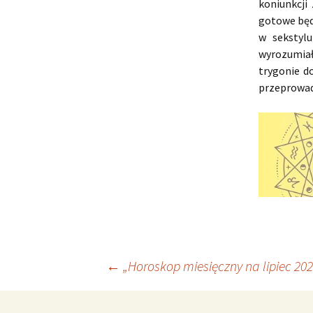
koniunkcj
gotowe będą
w sekstylu
wyrozumiał
trygonie d
przeprowad
Nawigacja
←
„Horoskop miesięczny na lipiec 20