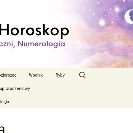
ienny,
Szukaj:
ziorożec
Wodnik
Ryby
op Urodzeniowy
logia
a