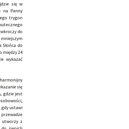
jdzie się w
ko na Panny
tego trygon
utecznego
 wkroczy do
e mniejszym
a Słońca do
ko między 24
zie wykazać
 harmonijny
kazanie się
, gdzie jest
osobowości,
, gdy ustawi
i przewadze
y utworzy z
h do swoich