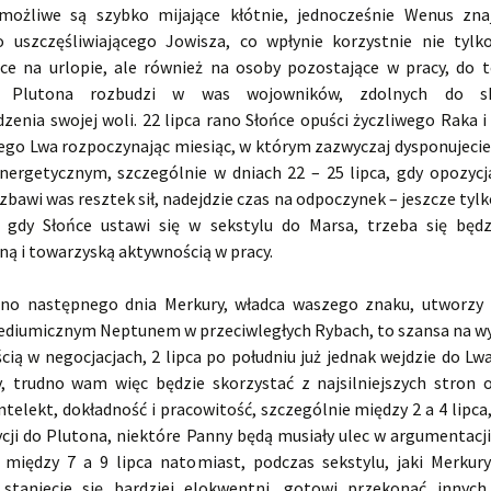
ożliwe są szybko mijające kłótnie, jednocześnie Wenus zna
o uszczęśliwiającego Jowisza, co wpłynie korzystnie nie tyl
ce na urlopie, ale również na osoby pozostające w pracy, do 
 Plutona rozbudzi w was wojowników, zdolnych do sk
zenia swojej woli. 22 lipca rano Słońce opuści życzliwego Raka i
go Lwa rozpoczynając miesiąc, w którym zazwyczaj dysponujeci
ergetycznym, szczególnie w dniach 22 – 25 lipca, gdy opozycj
bawi was resztek sił, nadejdzie czas na odpoczynek – jeszcze tyl
, gdy Słońce ustawi się w sekstylu do Marsa, trzeba się będ
ną i towarzyską aktywnością w pracy.
rano następnego dnia Merkury, władca waszego znaku, utworzy
ediumicznym Neptunem w przeciwległych Rybach, to szansa na wy
ią w negocjacjach, 2 lipca po południu już jednak wejdzie do Lwa
y, trudno wam więc będzie skorzystać z najsilniejszych stron 
intelekt, dokładność i pracowitość, szczególnie między 2 a 4 lipca
ycji do Plutona, niektóre Panny będą musiały ulec w argumentacj
 między 7 a 9 lipca natomiast, podczas sekstylu, jaki Merkur
staniecie się bardziej elokwentni, gotowi przekonać innyc