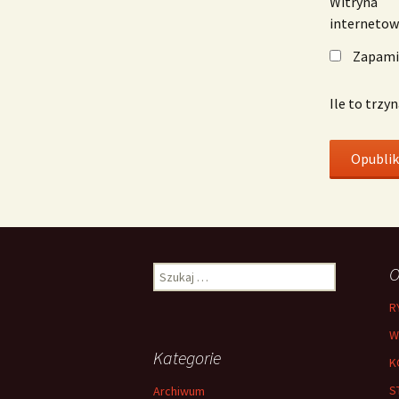
Witryna
interneto
Zapamię
Ile to trzy
Szukaj:
O
R
W
Kategorie
K
S
Archiwum