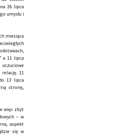
na 26 lipca
go umysłu i
ch miesiąca
eciwległych
podstawach,
 a 11 lipca
 uczuciowe
relację. 11
do 13 lipca
ną stronę,
e więc zbyt
odowych – w
rna, aspekt
jdzie się w