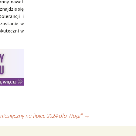
anny nawet
znajdzie się
olerancji i
ozostanie w
skuteczni w
iesięczny na lipiec 2024 dla Wagi”
→