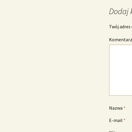
wpisu
Dodaj 
Twój adres 
Komentar
Nazwa
*
E-mail
*