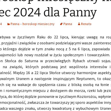
iec 2024 dla Panny
24
Panna – horoskop miesieczny
Panna
Renata
ebywa w życzliwym Raku do 22 lipca, kierując uwagę na roz
, przyjaźni i związków z osobami podzielającymi wasze zainteres
do którego dojdzie w tym znaku nocą z 5 na 6 lipca, zapowiada
najomości lub nowy rozdział w życiu społecznym i towarzyskim.
on Słońca do Saturna w przeciwległych Rybach utrwali sojus
e na związki, których podstawą jest wspólnota interesów 
alność. Między 16 a 22 lipca Słońce utworzy harmonijne aspekty
ywalnym Uranem a następnie inspirującym Neptunem, to okaz
ych się na wakacje do spędzenia czasu z bliską osobą na łonie 
m i romantycznym miejscu z dostępem do morza, rzeki lub jezior
życa, do której dojdzie ponownie w życzliwym Koziorożcu, wpłyni
 emocjonalność, zwłaszcza że towarzyszy jej sporo aspektów inny
ładca waszego znaku, utworzy kwadraturę z wybuchowym Uranem