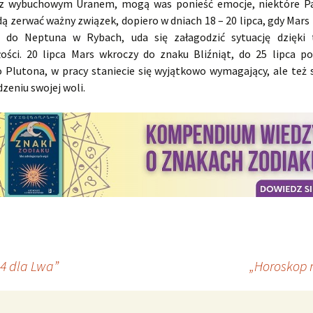
i z wybuchowym Uranem, mogą was ponieść emocje, niektóre P
 zerwać ważny związek, dopiero w dniach 18 – 20 lipca, gdy Mars 
 do Neptuna w Rybach, uda się załagodzić sytuację dzięki t
ości. 20 lipca Mars wkroczy do znaku Bliźniąt, do 25 lipca p
o Plutona, w pracy staniecie się wyjątkowo wymagający, ale też 
zeniu swojej woli.
24 dla Lwa”
„Horoskop m