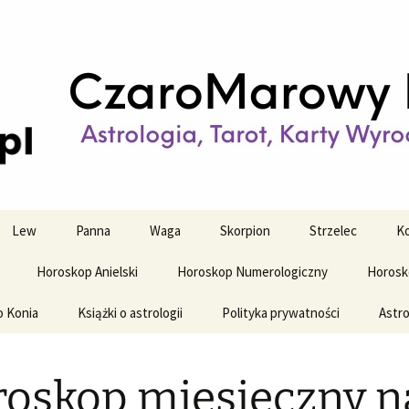
strologiczne
wy horoskop dz
y i tygodniowy
Lew
Panna
Waga
Skorpion
Strzelec
Ko
Horoskop Anielski
Horoskop Numerologiczny
Horosk
o Konia
Książki o astrologii
Polityka prywatności
Astro
oskop miesięczny n