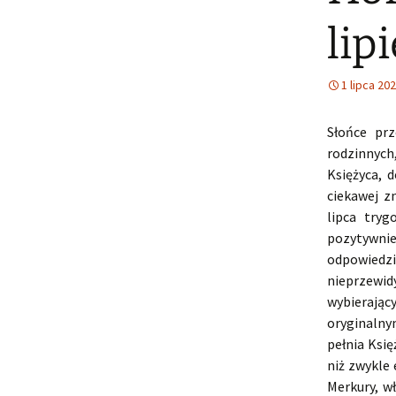
lip
1 lipca 20
Słońce prz
rodzinnych
Księżyca, 
ciekawej z
lipca tryg
pozytywni
odpowiedzi
nieprzewid
wybierając
oryginalny
pełnia Księ
niż zwykle
Merkury, w