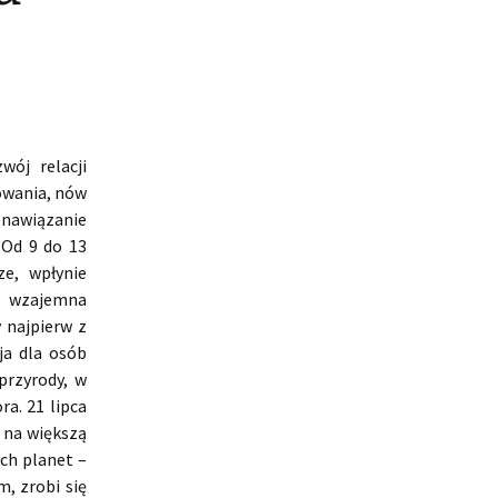
wój relacji
owania, nów
 nawiązanie
 Od 9 do 13
ze, wpłynie
i wzajemna
 najpierw z
ja dla osób
przyrody, w
a. 21 lipca
e na większą
ch planet –
, zrobi się