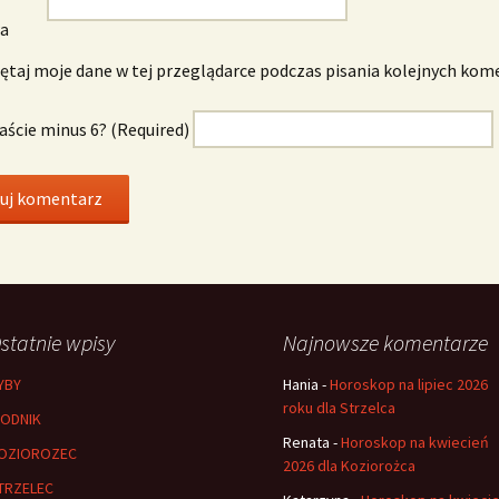
wa
taj moje dane w tej przeglądarce podczas pisania kolejnych kom
naście minus 6? (Required)
statnie wpisy
Najnowsze komentarze
YBY
Hania
-
Horoskop na lipiec 2026
roku dla Strzelca
ODNIK
Renata
-
Horoskop na kwiecień
OZIOROZEC
2026 dla Koziorożca
TRZELEC