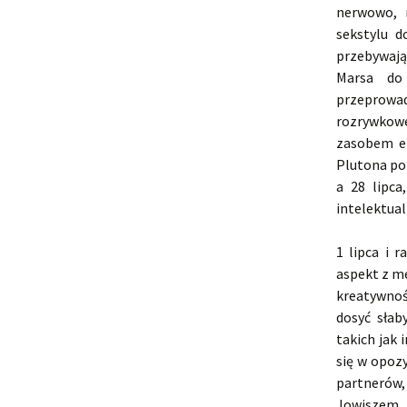
nerwowo, m
sekstylu d
przebywają
Marsa do
przeprowad
rozrywkowe
zasobem en
Plutona poz
a 28 lipca
intelektual
1 lipca i 
aspekt z m
kreatywnośc
dosyć słab
takich jak 
się w opoz
partnerów,
Jowiszem, 