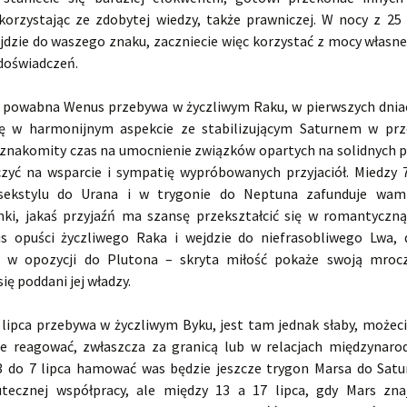
orzystając ze zdobytej wiedzy, także prawniczej. W nocy z 25 
jdzie do waszego znaku, zaczniecie więc korzystać z mocy własne
doświadczeń.
a powabna Wenus przebywa w życzliwym Raku, w pierwszych dnia
ię w harmonijnym aspekcie ze stabilizującym Saturnem w prz
 znakomity czas na umocnienie związków opartych na solidnych 
czyć na wsparcie i sympatię wypróbowanych przyjaciół. Miedzy 7
ekstylu do Urana i w trygonie do Neptuna zafunduje wam
nki, jakaś przyjaźń ma szansę przekształcić się w romantyczną 
s opuści życzliwego Raka i wejdzie do niefrasobliwego Lwa, 
e w opozycji do Plutona – skryta miłość pokaże swoją mrocz
się poddani jej władzy.
 lipca przebywa w życzliwym Byku, jest tam jednak słaby, możeci
e reagować, zwłaszcza za granicą lub w relacjach międzynar
3 do 7 lipca hamować was będzie jeszcze trygon Marsa do Satu
utecznej współpracy, ale między 13 a 17 lipca, gdy Mars zna