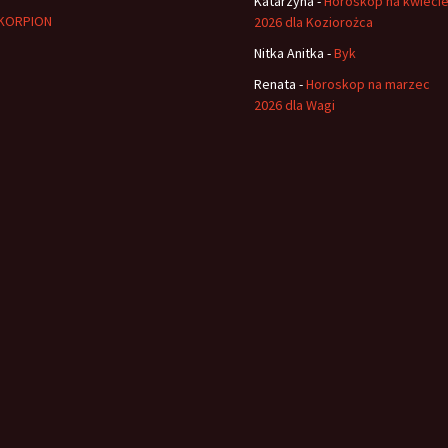
Katarzyna
-
Horoskop na kwieci
KORPION
2026 dla Koziorożca
Nitka Anitka
-
Byk
Renata
-
Horoskop na marzec
2026 dla Wagi