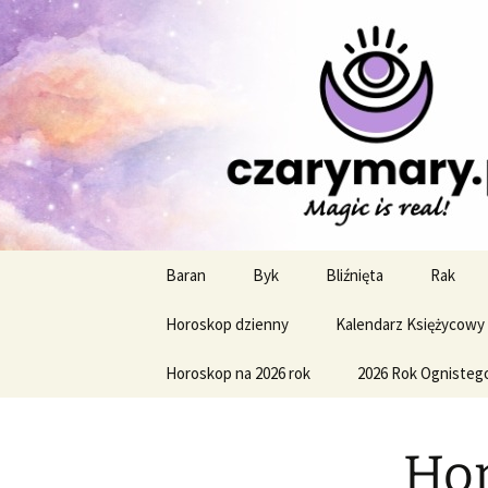
Profesjonalne przepowiednie a
CzaroMaro
miesięczn
Przejdź
Baran
Byk
Bliźnięta
Rak
do
treści
Horoskop dzienny
Kalendarz Księżycowy
Horoskop na 2026 rok
2026 Rok Ognisteg
Hor