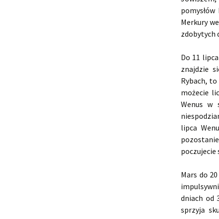
pomysłów k
Merkury we
zdobytych 
Do 11 lipc
znajdzie s
Rybach, to
możecie li
Wenus w s
niespodzia
lipca Wenu
pozostani
poczujecie 
Mars do 20
impulsywni
dniach od 
sprzyja sk