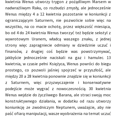
kwietnia Wenus utworzy trygon z pożądliwym Marsem w
nadwrażliwym Raku, co rozbudzi zmysły, ale jednocześnie
Wenus między 4 a 12 kwietnia pozostanie w koniunkcji z
ograniczającym Saturnem, nie pozwolicie sobie więc na
wszystko, na co macie ochotę, przez większość miesiąca,
bo od 4 do 24 kwietnia Wenus tworzyć też będzie sekstyl z
wywrotowym Uranem, władcą waszego znaku, z jednej
strony więc zapragniecie odmiany w dziedzinie uczuć i
finansów, z drugiej coś będzie was powstrzymywać,
jakbyście jednocześnie naciskali na gaz i hamulec. 13
kwietnia, w czasie pełni Księżyca, Wenus powróci do biegu
prostego, co pozwoli jaśniej spojrzeć w przyszłość, ale
między 20 a 28 kwietnia ponownie znajdzie się w koniunkcji
z Saturnem, więc przyzwyczajenie i konserwatywne
podejście może wygrać z nowoczesnością. 30 kwietnia
Wenus wejdzie do życzliwego Barana, ale straci swoją moc
konstruktywnego działania, w dodatku od razu utworzy
koniunkcję ze zwodniczym Neptunem, uważajcie, aby nie
paść ofiarą manipulacji, wasze wyobrażenia na temat uczuć