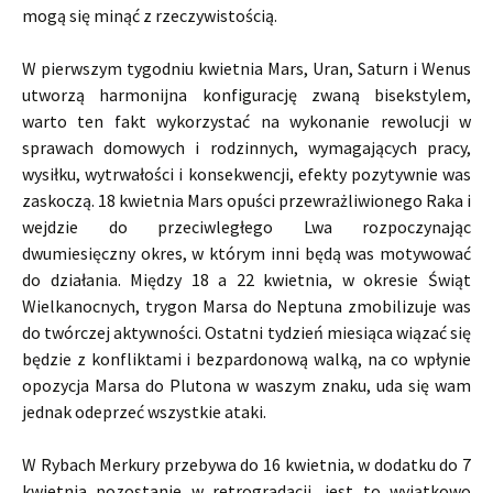
mogą się minąć z rzeczywistością.
W pierwszym tygodniu kwietnia Mars, Uran, Saturn i Wenus
utworzą harmonijna konfigurację zwaną bisekstylem,
warto ten fakt wykorzystać na wykonanie rewolucji w
sprawach domowych i rodzinnych, wymagających pracy,
wysiłku, wytrwałości i konsekwencji, efekty pozytywnie was
zaskoczą. 18 kwietnia Mars opuści przewrażliwionego Raka i
wejdzie do przeciwległego Lwa rozpoczynając
dwumiesięczny okres, w którym inni będą was motywować
do działania. Między 18 a 22 kwietnia, w okresie Świąt
Wielkanocnych, trygon Marsa do Neptuna zmobilizuje was
do twórczej aktywności. Ostatni tydzień miesiąca wiązać się
będzie z konfliktami i bezpardonową walką, na co wpłynie
opozycja Marsa do Plutona w waszym znaku, uda się wam
jednak odeprzeć wszystkie ataki.
W Rybach Merkury przebywa do 16 kwietnia, w dodatku do 7
kwietnia pozostanie w retrogradacji, jest to wyjątkowo