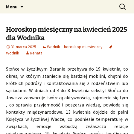
Profesjonalne przepowiednie astrologiczne
Przejdź
Szukaj:
CzaroMarowy horoskop
Menu
do
dzienny, miesięczny i
treści
tygodniowy
Horoskop miesięczny na kwiecień 2025
dla Wodnika
31 marca 2025
Wodnik – horoskop miesieczny
Wodnik
Renata
Słońce w życzliwym Baranie przebywa do 19 kwietnia, to
okres, w którym staniecie się bardziej mobilni, chętni do
krótkich podróży i kontaktowania się z rodzeństwem lub
sąsiadami. W dniach od 4 do 8 kwietnia sekstyl Słońca do
Jowisza zaowocuje twórczą aktywnością, zajmiecie się tym
, co sprawia przyjemność i poszerza wiedzę, powiodą się
kontakty międzynarodowe. 13 kwietnia dojdzie do pełni
Księżyca w życzliwej Wadze, co podniesie temperaturę w
związkach, emocje wzbudzą zwłaszcza relacje
międzynarodowe. 19 kwietnia Słońce opuści życzliwego