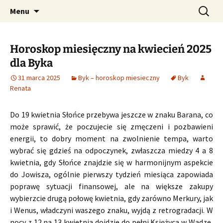
Profesjonalne przepowiednie astrologiczne
Przejdź
Szukaj:
CzaroMarowy horoskop
Menu
do
dzienny, miesięczny i
treści
tygodniowy
Horoskop miesięczny na kwiecień 2025
dla Byka
31 marca 2025
Byk – horoskop miesieczny
Byk
Renata
Do 19 kwietnia Słońce przebywa jeszcze w znaku Barana, co
może sprawić, że poczujecie się zmęczeni i pozbawieni
energii, to dobry moment na zwolnienie tempa, warto
wybrać się gdzieś na odpoczynek, zwłaszcza miedzy 4 a 8
kwietnia, gdy Słońce znajdzie się w harmonijnym aspekcie
do Jowisza, ogólnie pierwszy tydzień miesiąca zapowiada
poprawę sytuacji finansowej, ale na większe zakupy
wybierzcie drugą połowę kwietnia, gdy zarówno Merkury, jak
i Wenus, władczyni waszego znaku, wyjdą z retrogradacji. W
nocy z 12 na 13 kwietnia dojdzie do pełni Księżyca w Wadze,