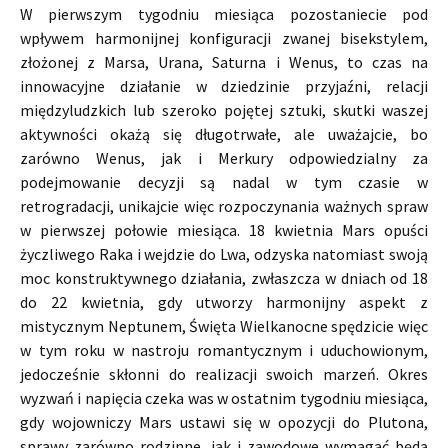
W pierwszym tygodniu miesiąca pozostaniecie pod
wpływem harmonijnej konfiguracji zwanej bisekstylem,
złożonej z Marsa, Urana, Saturna i Wenus, to czas na
innowacyjne działanie w dziedzinie przyjaźni, relacji
międzyludzkich lub szeroko pojętej sztuki, skutki waszej
aktywności okażą się długotrwałe, ale uważajcie, bo
zarówno Wenus, jak i Merkury odpowiedzialny za
podejmowanie decyzji są nadal w tym czasie w
retrogradacji, unikajcie więc rozpoczynania ważnych spraw
w pierwszej połowie miesiąca. 18 kwietnia Mars opuści
życzliwego Raka i wejdzie do Lwa, odzyska natomiast swoją
moc konstruktywnego działania, zwłaszcza w dniach od 18
do 22 kwietnia, gdy utworzy harmonijny aspekt z
mistycznym Neptunem, Święta Wielkanocne spędzicie więc
w tym roku w nastroju romantycznym i uduchowionym,
jedocześnie skłonni do realizacji swoich marzeń. Okres
wyzwań i napięcia czeka was w ostatnim tygodniu miesiąca,
gdy wojowniczy Mars ustawi się w opozycji do Plutona,
sprawy zarówno rodzinne, jak i zawodowe wymagać będą