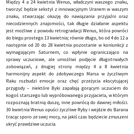
Między 4 a 24 kwietnia Wenus, władczyni waszego znaku,
tworzyć będzie sekstyl z innowacyjnym Uranem w waszym
znaku, stwarzając okazję do nawiązania przyjaźni oraz
niecodziennych znajomości, tak długie działanie aspektu
jest możliwe z powodu retrogradacji Wenus, która powróci
do biegu prostego 13 kwietnia; równie długo, bo od 4 do 12 a
następnie od 20 do 28 kwietnia pozostanie w koniunkcji z
wymagającym Saturnem, co wpłynie ograniczająco na
sprawy uczuciowe, ale umożliwi podjęcie długotrwałych
zobowiązań, z drugiej strony między 4 a 8 kwietnia
harmonijny aspekt do zdobywczego Marsa w życzliwym
Raku rozbudzi emocje oraz chęć przeżycia ekscytującej
przygody – niektóre Byki zapałają gorącym uczuciem do
kogoś starszego lub wypróbowanego przyjaciela, w którym
rozpoznają bratnią duszę, inne powrócą do dawnej miłości.
30 kwietnia Wenus opuści życzliwe Ryby i wejdzie do Barana
tracąc sporo ze swej mocy, na jakiś czas będziecie zmuszeni
ukryć prawdziwe uczucia.