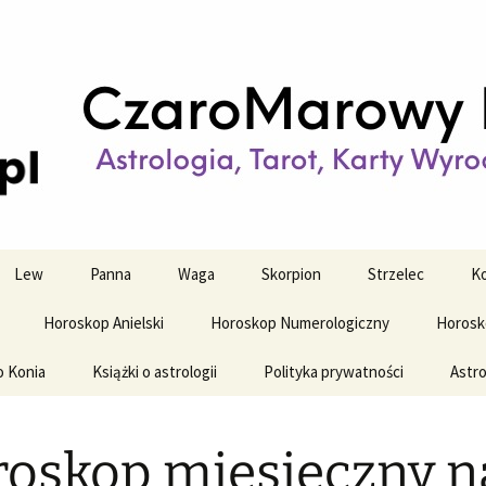
strologiczne
wy horoskop dz
y i tygodniowy
Lew
Panna
Waga
Skorpion
Strzelec
Ko
Horoskop Anielski
Horoskop Numerologiczny
Horosk
o Konia
Książki o astrologii
Polityka prywatności
Astro
oskop miesięczny n