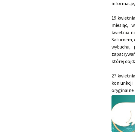
informacje,
19 kwietni
miesiąc, 
kwietnia n
Saturnem, c
wybuchu, 
zapatrywań
której dojd
27 kwietni
koniunkcj
oryginalne 