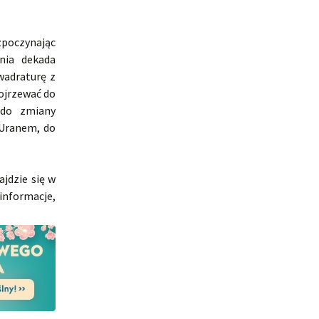
zpoczynając
nia dekada
wadraturę z
dojrzewać do
 do zmiany
 Uranem, do
jdzie się w
nformacje,