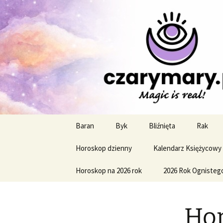
Profesjonalne przepowiednie a
CzaroMaro
miesięczn
Przejdź
Baran
Byk
Bliźnięta
Rak
do
treści
Horoskop dzienny
Kalendarz Księżycowy
Horoskop na 2026 rok
2026 Rok Ognisteg
Hor