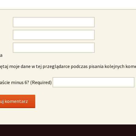
wa
taj moje dane w tej przeglądarce podczas pisania kolejnych kom
naście minus 6? (Required)