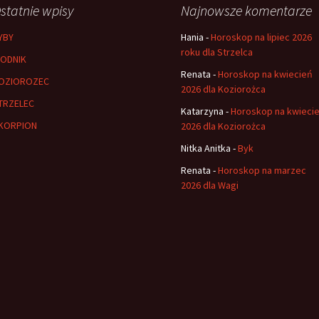
statnie wpisy
Najnowsze komentarze
YBY
Hania
-
Horoskop na lipiec 2026
roku dla Strzelca
ODNIK
Renata
-
Horoskop na kwiecień
OZIOROZEC
2026 dla Koziorożca
TRZELEC
Katarzyna
-
Horoskop na kwieci
KORPION
2026 dla Koziorożca
Nitka Anitka
-
Byk
Renata
-
Horoskop na marzec
2026 dla Wagi