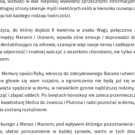
nia, wzbudzi w was niepokój wywołany sprzecznymi informacja
 drugiej strony skieruje myśli niektórych osób w kierunku rozwoju
u lub każdego rodzaju twórczości.
ężyca, do której dojdzie 8 kwietnia w znaku Wagi, połączona
iędzy Marsem i Uranem, wywoła silne emocje i doprowadzi do
 destabilizująco na zdrowie, szanujcie więc swoje nerwy i zadbajcie 
ża odporność i trudniej walczyć z wszelkimi chorobami, nie tylko
usem.
a Merkury opuści Ryby, wkroczy do zdecydowanego Barana i utworz
w głowie się wam rozjaśni, a ograniczenia nie będą już się 
więta spędzicie w domu, w niewielkim gronie najbliższej rodziny
ąć i złapać oddech. Po świętach horoskop nie zaleca przemieszcza
kwadraturę Słońca do Jowisza i Plutona i radzi pozostać w domu,
ia zostaną rozluźnione.
rkurego z Wenus i Marsem, pod wpływem którego pozostaniecie 
a, ułatwi porozumienie w każdej sprawie, warto w tych dni