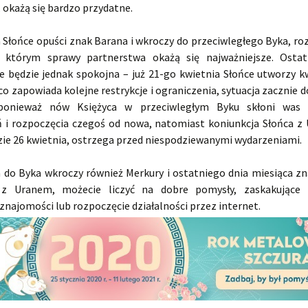
 okażą się bardzo przydatne.
a Słońce opuści znak Barana i wkroczy do przeciwległego Byka, ro
w którym sprawy partnerstwa okażą się najważniejsze. Ostat
ie będzie jednak spokojna – już 21-go kwietnia Słońce utworzy k
o zapowiada kolejne restrykcje i ograniczenia, sytuacja zacznie 
ponieważ nów Księżyca w przeciwległym Byku skłoni was
 i rozpoczęcia czegoś od nowa, natomiast koniunkcja Słońca z
zie 26 kwietnia, ostrzega przed niespodziewanymi wydarzeniami.
a do Byka wkroczy również Merkury i ostatniego dnia miesiąca zna
i z Uranem, możecie liczyć na dobre pomysły, zaskakujące i
znajomości lub rozpoczęcie działalności przez internet.