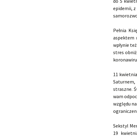
do 5 kwiet
epidemii, z
samorozwoj
Pełnia Ksi
aspektem m
wpłynie też
stres obni
koronawir
11 kwietni
Saturnem, 
straszne. Ś
wam odpocz
względu na 
ograniczen
Sekstyl Me
19 kwietni