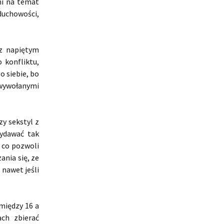
mi na temat
 duchowości,
 z napiętym
 konfliktu,
o siebie, bo
 wywołanymi
y sekstyl z
wydawać tak
, co pozwoli
nia się, ze
 nawet jeśli
między 16 a
ach zbierać