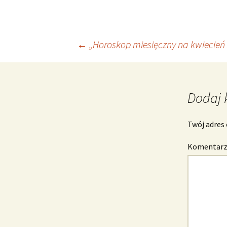
Nawigacja
←
„Horoskop miesięczny na kwiecień
wpisu
Dodaj 
Twój adres 
Komentar