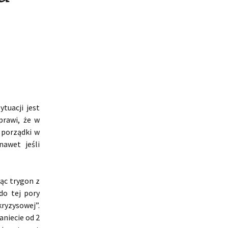
tuacji jest
prawi, że w
 porządki w
awet jeśli
ząc trygon z
do tej pory
kryzysowej”.
niecie od 2