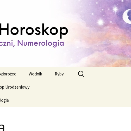
ienny,
Szukaj:
ziorożec
Wodnik
Ryby
op Urodzeniowy
logia
a