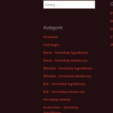
Szukaj:
O
R
W
Kategorie
K
S
Archiwum
S
Astrologia
Baran – horoskop tygodniowy
Baran – horoskop miesieczny
Bliźnięta – horoskop tygodniowy
Bliźnięta – horoskop miesieczny
Byk – horoskop tygodniowy
Byk – horoskop miesieczny
Horoskop Anielski
Koziorożec – horoskop
tygodniowy