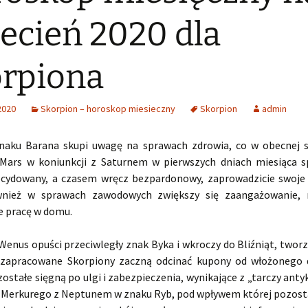
ecień 2020 dla
rpiona
2020
Skorpion – horoskop miesieczny
Skorpion
admin
naku Barana skupi uwagę na sprawach zdrowia, co w obecnej sy
 Mars w koniunkcji z Saturnem w pierwszych dniach miesiąca s
cydowany, a czasem wręcz bezpardonowy, zaprowadzicie swoje
nież w sprawach zawodowych zwiększy się zaangażowanie, n
e pracę w domu.
Wenus opuści przeciwległy znak Byka i wkroczy do Bliźniąt, twor
zapracowane Skorpiony zaczną odcinać kupony od włożonego 
zostałe sięgną po ulgi i zabezpieczenia, wynikające z „tarczy anty
 Merkurego z Neptunem w znaku Ryb, pod wpływem której pozosta