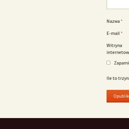
Nazwa
*
E-mail
*
Witryna
interneto
Zapamię
Ile to trzy