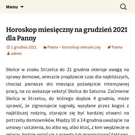
Profesjonalne przepowiednie astrologiczne
Przejdź
Szukaj:
CzaroMarowy horoskop
Menu
do
dzienny, miesięczny i
treści
tygodniowy
Horoskop miesięczny na grudzień 2021
dla Panny
1 grudnia 2021
Panna – horoskop miesieczny
Panna
admin
Słońce w znaku Strzelca do 21 grudnia skieruje uwagę na
sprawy domowe, wreszcie znajdziecie czas dla najbliższych,
chociaż pierwsze dni miesiąca poświęcicie intensywnej
pracy, na co wskazuje sekstyl Słońca do Saturna. Zaćmienie
Słońca w Strzelcu, do którego dojdzie 4 grudnia, może
sprawić, że zignorujecie sygnały, wysyłane przez kogoś z
najbliższej rodziny, starajcie się być bardziej otwarci na
potrzeby domowników. Między 10 a 14 grudnia uważajcie na
umowy i ustalenia, bo albo wy, albo ktoś, z kim wejdziecie w
relację, będzie mijać się z prawdą lub manipulować faktami,