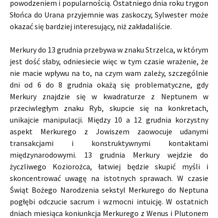
powodzeniem i popularnością. Ostatniego dnia roku trygon
Słońca do Urana przyjemnie was zaskoczy, Sylwester może
okazać się bardziej interesujący, niż zakładaliście.
Merkury do 13 grudnia przebywa w znaku Strzelca, w którym
jest dość słaby, odniesiecie więc w tym czasie wrażenie, że
nie macie wpływu na to, na czym wam zależy, szczególnie
dni od 6 do 8 grudnia okażą się problematyczne, gdy
Merkury znajdzie się w kwadraturze z Neptunem w
przeciwległym znaku Ryb, skupcie się na konkretach,
unikajcie manipulacji. Między 10 a 12 grudnia korzystny
aspekt Merkurego z Jowiszem zaowocuje udanymi
transakcjami i konstruktywnymi kontaktami
międzynarodowymi. 13 grudnia Merkury wejdzie do
życzliwego Koziorożca, łatwiej będzie skupić myśli i
skoncentrować uwagę na istotnych sprawach. W czasie
Świąt Bożego Narodzenia sekstyl Merkurego do Neptuna
pogłębi odczucie sacrum i wzmocni intuicję. W ostatnich
dniach miesiąca koniunkcja Merkurego z Wenus i Plutonem