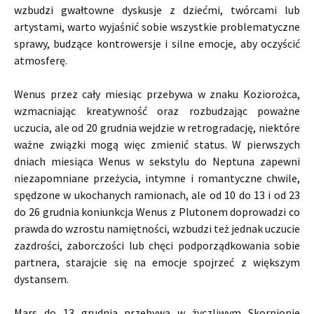
wzbudzi gwałtowne dyskusje z dziećmi, twórcami lub
artystami, warto wyjaśnić sobie wszystkie problematyczne
sprawy, budzące kontrowersje i silne emocje, aby oczyścić
atmosferę.
Wenus przez cały miesiąc przebywa w znaku Koziorożca,
wzmacniając kreatywność oraz rozbudzając poważne
uczucia, ale od 20 grudnia wejdzie w retrogradację, niektóre
ważne związki mogą więc zmienić status. W pierwszych
dniach miesiąca Wenus w sekstylu do Neptuna zapewni
niezapomniane przeżycia, intymne i romantyczne chwile,
spędzone w ukochanych ramionach, ale od 10 do 13 i od 23
do 26 grudnia koniunkcja Wenus z Plutonem doprowadzi co
prawda do wzrostu namiętności, wzbudzi też jednak uczucie
zazdrości, zaborczości lub chęci podporządkowania sobie
partnera, starajcie się na emocje spojrzeć z większym
dystansem.
Mars do 13 grudnia przebywa w życzliwym Skorpionie