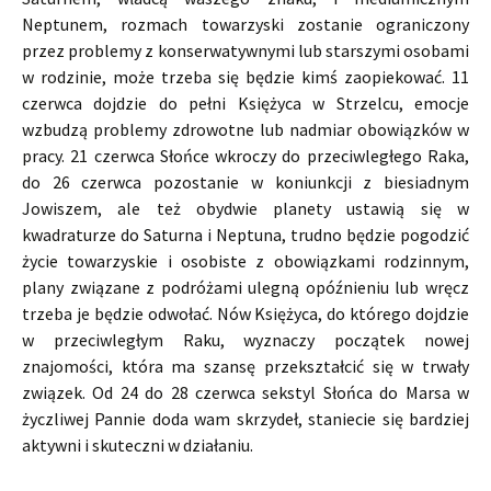
Neptunem, rozmach towarzyski zostanie ograniczony
przez problemy z konserwatywnymi lub starszymi osobami
w rodzinie, może trzeba się będzie kimś zaopiekować. 11
czerwca dojdzie do pełni Księżyca w Strzelcu, emocje
wzbudzą problemy zdrowotne lub nadmiar obowiązków w
pracy. 21 czerwca Słońce wkroczy do przeciwległego Raka,
do 26 czerwca pozostanie w koniunkcji z biesiadnym
Jowiszem, ale też obydwie planety ustawią się w
kwadraturze do Saturna i Neptuna, trudno będzie pogodzić
życie towarzyskie i osobiste z obowiązkami rodzinnym,
plany związane z podróżami ulegną opóźnieniu lub wręcz
trzeba je będzie odwołać. Nów Księżyca, do którego dojdzie
w przeciwległym Raku, wyznaczy początek nowej
znajomości, która ma szansę przekształcić się w trwały
związek. Od 24 do 28 czerwca sekstyl Słońca do Marsa w
życzliwej Pannie doda wam skrzydeł, staniecie się bardziej
aktywni i skuteczni w działaniu.