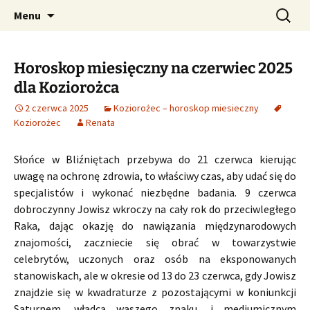
Profesjonalne przepowiednie astrologiczne
Przejdź
Szukaj:
CzaroMarowy horoskop
Menu
do
dzienny, miesięczny i
treści
tygodniowy
Horoskop miesięczny na czerwiec 2025
dla Koziorożca
2 czerwca 2025
Koziorożec – horoskop miesieczny
Koziorożec
Renata
Słońce w Bliźniętach przebywa do 21 czerwca kierując
uwagę na ochronę zdrowia, to właściwy czas, aby udać się do
specjalistów i wykonać niezbędne badania. 9 czerwca
dobroczynny Jowisz wkroczy na cały rok do przeciwległego
Raka, dając okazję do nawiązania międzynarodowych
znajomości, zaczniecie się obrać w towarzystwie
celebrytów, uczonych oraz osób na eksponowanych
stanowiskach, ale w okresie od 13 do 23 czerwca, gdy Jowisz
znajdzie się w kwadraturze z pozostającymi w koniunkcji
Saturnem, władcą waszego znaku, i mediumicznym