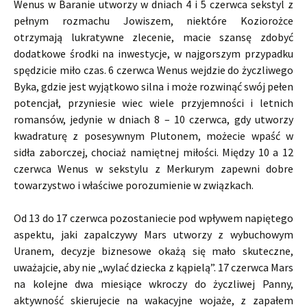
Wenus w Baranie utworzy w dniach 4 i 5 czerwca sekstyl z
pełnym rozmachu Jowiszem, niektóre Koziorożce
otrzymają lukratywne zlecenie, macie szansę zdobyć
dodatkowe środki na inwestycje, w najgorszym przypadku
spędzicie miło czas. 6 czerwca Wenus wejdzie do życzliwego
Byka, gdzie jest wyjątkowo silna i może rozwinąć swój pełen
potencjał, przyniesie wiec wiele przyjemności i letnich
romansów, jedynie w dniach 8 – 10 czerwca, gdy utworzy
kwadraturę z posesywnym Plutonem, możecie wpaść w
sidła zaborczej, chociaż namiętnej miłości. Między 10 a 12
czerwca Wenus w sekstylu z Merkurym zapewni dobre
towarzystwo i właściwe porozumienie w związkach.
Od 13 do 17 czerwca pozostaniecie pod wpływem napiętego
aspektu, jaki zapalczywy Mars utworzy z wybuchowym
Uranem, decyzje biznesowe okażą się mało skuteczne,
uważajcie, aby nie „wylać dziecka z kąpielą”. 17 czerwca Mars
na kolejne dwa miesiące wkroczy do życzliwej Panny,
aktywność skierujecie na wakacyjne wojaże, z zapałem