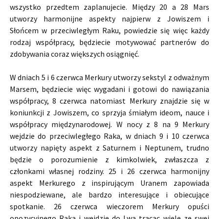
wszystko przedtem zaplanujecie. Między 20 a 28 Mars
utworzy harmonijne aspekty najpierw z Jowiszem i
Słońcem w przeciwległym Raku, powiedzie się więc każdy
rodzaj współpracy, będziecie motywować partnerów do
zdobywania coraz większych osiągnięć.
W dniach 5 i 6 czerwca Merkury utworzy sekstyl z odważnym
Marsem, będziecie więc wygadani i gotowi do nawiązania
współpracy, 8 czerwca natomiast Merkury znajdzie się w
koniunkcji z Jowiszem, co sprzyja śmiałym ideom, nauce i
współpracy międzynarodowej. W nocy z 8 na 9 Merkury
wejdzie do przeciwległego Raka, w dniach 9 i 10 czerwca
utworzy napięty aspekt z Saturnem i Neptunem, trudno
będzie o porozumienie z kimkolwiek, zwłaszcza z
członkami własnej rodziny. 25 i 26 czerwca harmonijny
aspekt Merkurego z inspirującym Uranem zapowiada
niespodziewane, ale bardzo interesujące i obiecujące
spotkanie. 26 czerwca wieczorem Merkury opuści
opozycyjnego Raka i wejdzie do Lwa tracąc wiele ze swej