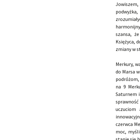
Jowiszem, 
podwyżka,
zrozumiały
harmonijny
szansa, że
Księżyca, 
zmiany w st
Merkury, wa
do Marsa w 
podróżom, 
na 9 Merku
Saturnem i
sprawność
uczuciom 
innowacyj
czerwca Me
moc, myśli
stanie się 