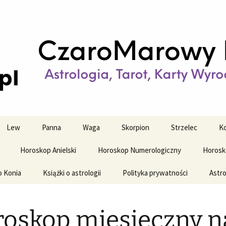
strologiczne
wy horoskop dz
y i tygodniowy
Lew
Panna
Waga
Skorpion
Strzelec
Ko
Horoskop Anielski
Horoskop Numerologiczny
Horosk
o Konia
Książki o astrologii
Polityka prywatności
Astro
oskop miesięczny n