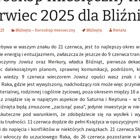
rwiec 2025 dla Bliźn
025
Bliźnięta – horoskop miesieczny
Bliźnięta
Renata
ebywa w waszym znaku do 21 czerwca, jest to najlepszy okres w 
ie energią i entuzjazmem, zwłaszcza że jeszcze do 9 czerwca tran
czynny Jowisz oraz Merkury, władca Bliźniąt, pierwsza deka
ęc dalekosiężnym planom, sprawnej komunikacji, podróżom, ks
u wiedzy. 9 czerwca wieczorem Jowisz opuści wasz znak i 
 Raka, gdzie jest wywyższony, nadchodzący rok może więc przyni
terialnej, rodzinnej i ogólnie życiowej, poza okresem między 10 a
sz znajdzie się w napiętym aspekcie do Saturna i Neptuna – w 
liźnięta będą zmuszone „zacisnąć pasa”, jedynie inwestycje w ni
skuteczne pod warunkiem, że zdobędziecie się na wysiłek i w
 trudności. 11 czerwca dojdzie do pełni Księżyca w opozycyjnym 
 do napięcia i konfliktów w niektórych związkach. 21 czerwca Sł
i wkroczy do uczuciowego Raka, do 26 czerwca pozostanie w k