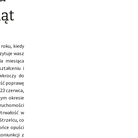
iąt
roku, kiedy
zytuje wasz
da miesiąca
ztałceniu i
wkroczy do
eść poprawę
 23 czerwca,
tym okresie
eruchomości
ytrwałość w
Strzelcu, co
ońce opuści
oniunkcji z