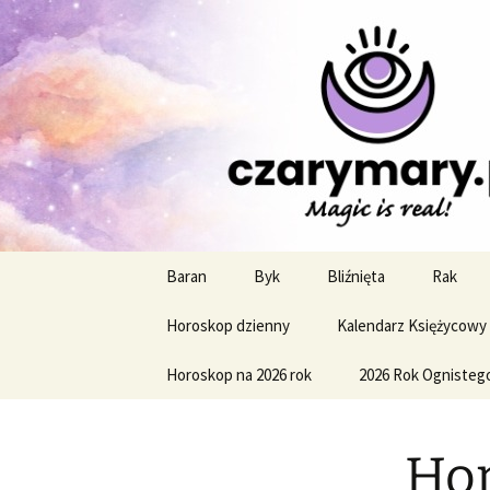
Profesjonalne przepowiednie a
CzaroMaro
miesięczn
Przejdź
Baran
Byk
Bliźnięta
Rak
do
treści
Horoskop dzienny
Kalendarz Księżycowy
Horoskop na 2026 rok
2026 Rok Ognisteg
Hor