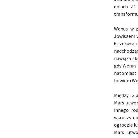
dniach 27
transformu
Wenus w ż
Jowiszem w
6 czerwca 
nadchodząc
nawiążą sk
gdy Wenus 
natomiast 
bowiem Wen
Między 13 a
Mars utwor
innego rod
wkroczy do
ogrodzie lu
Mars utwo