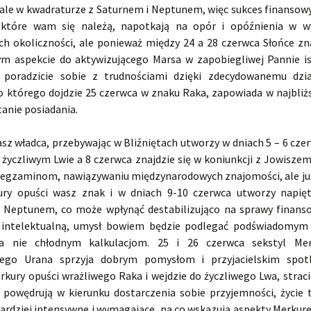
ale w kwadraturze z Saturnem i Neptunem, więc sukces finansowy
 które wam się należą, napotkają na opór i opóźnienia w w
ch okoliczności, ale ponieważ między 24 a 28 czerwca Słońce zna
m aspekcie do aktywizującego Marsa w zapobiegliwej Pannie is
 poradzicie sobie z trudnościami dzięki zdecydowanemu dzi
do którego dojdzie 25 czerwca w znaku Raka, zapowiada w najbliż
anie posiadania.
sz władca, przebywając w Bliźniętach utworzy w dniach 5 – 6 cze
życzliwym Lwie a 8 czerwca znajdzie się w koniunkcji z Jowiszem
egzaminom, nawiązywaniu międzynarodowych znajomości, ale już
ry opuści wasz znak i w dniach 9-10 czerwca utworzy napię
 Neptunem, co może wpłynąć destabilizująco na sprawy finans
 intelektualną, umysł bowiem będzie podlegać podświadomym
a nie chłodnym kalkulacjom. 25 i 26 czerwca sekstyl Me
nego Urana sprzyja dobrym pomysłom i przyjacielskim spot
rkury opuści wrażliwego Raka i wejdzie do życzliwego Lwa, straci
 powędrują w kierunku dostarczenia sobie przyjemności, życie 
bardziej intensywne i wymagające, na co wskazują aspekty Merkur