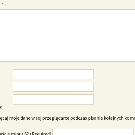
z
*
wa
taj moje dane w tej przeglądarce podczas pisania kolejnych kom
naście minus 6? (Required)