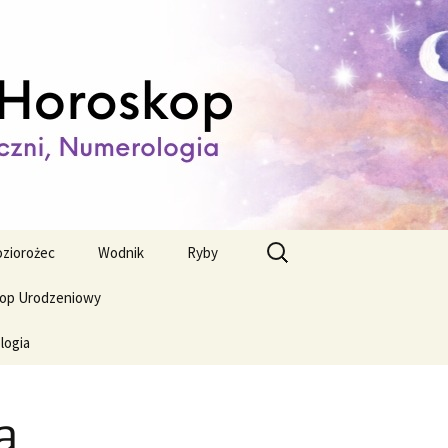
ienny,
Szukaj:
ziorożec
Wodnik
Ryby
op Urodzeniowy
logia
a