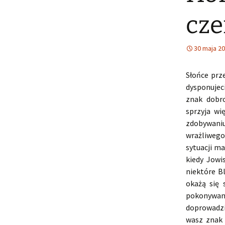
cze
30 maja 2
Słońce prz
dysponujec
znak dobro
sprzyja wi
zdobywani
wrażliwego
sytuacji ma
kiedy Jowi
niektóre B
okażą się 
pokonywaniu
doprowadzi
wasz znak 