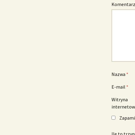
Komentar
Nazwa
*
E-mail
*
Witryna
interneto
Zapamię
Ile to trzy