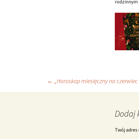
rodzinnym 
Nawigacja
←
„Horoskop miesięczny na czerwiec 
wpisu
Dodaj 
Twój adres 