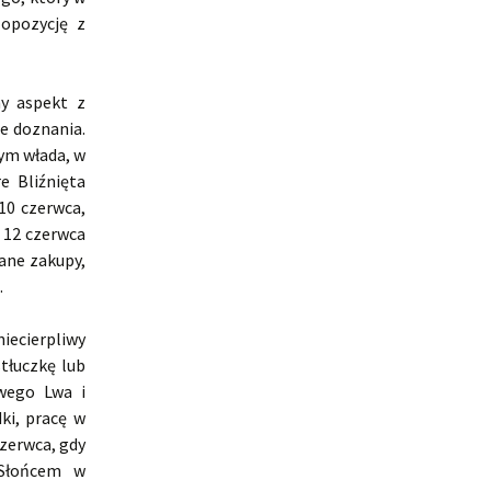
opozycję z
y aspekt z
e doznania.
ym włada, w
e Bliźnięta
10 czerwca,
 12 czerwca
ane zakupy,
.
niecierpliwy
tłuczkę lub
iwego Lwa i
ki, pracę w
czerwca, gdy
 Słońcem w