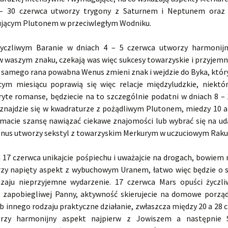
 – 30 czerwca utworzy trygony z Saturnem i Neptunem oraz 
jącym Plutonem w przeciwległym Wodniku.
yczliwym Baranie w dniach 4 – 5 czerwca utworzy harmonijn
 waszym znaku, czekają was więc sukcesy towarzyskie i przyjemn
z samego rana powabna Wenus zmieni znak i wejdzie do Byka, któr
ym miesiącu poprawią się więc relacje międzyludzkie, niektór
ryte romanse, będziecie na to szczególnie podatni w dniach 8 – 
znajdzie się w kwadraturze z pożądliwym Plutonem, miedzy 10 a
macie szansę nawiązać ciekawe znajomości lub wybrać się na ud
us utworzy sekstyl z towarzyskim Merkurym w uczuciowym Raku
 17 czerwca unikajcie pośpiechu i uważajcie na drogach, bowiem 
zy napięty aspekt z wybuchowym Uranem, łatwo więc będzie o s
zaju nieprzyjemne wydarzenie. 17 czerwca Mars opuści życzl
 zapobiegliwej Panny, aktywność skierujecie na domowe porząd
b innego rodzaju praktyczne działanie, zwłaszcza między 20 a 28 
rzy harmonijny aspekt najpierw z Jowiszem a następnie