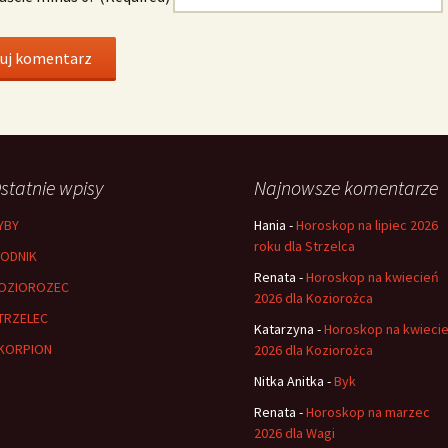
statnie wpisy
Najnowsze komentarze
YBY
Hania
-
Horoskop na lipiec 2026
roku dla Strzelca
ODNIK
Renata
-
Horoskop na kwiecień
OZIOROZEC
2026 dla Koziorożca
TRZELEC
Katarzyna
-
Horoskop na kwieci
KORPION
2026 dla Koziorożca
Nitka Anitka
-
Byk
Renata
-
Horoskop na marzec
2026 dla Wagi