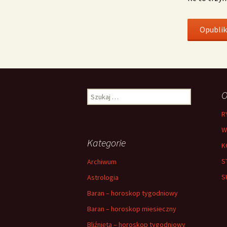
Szukaj:
O
R
W
Kategorie
K
S
Archiwum
S
Astrologia
Baran – horoskop tygodniowy
Baran – horoskop miesieczny
Bliźnięta – horoskop tygodniowy