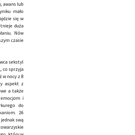
, awans lub
yniku mało
jdzie się w
tnieje duża
ałaniu. Nów
szym czasie
rwca sekstyl
, co sprzyja
 w nocy z 8
ty aspekt z
owe a także
 emocjom i
rkurego do
kaniom. 26
 jednak swą
towarzyskie
ego, który w