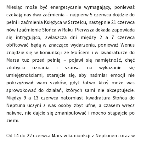
Miesiąc może być energetycznie wymagający, ponieważ
czekają nas dwa zaćmienia – najpierw 5 czerwca dojdzie do
pełni i zaćmienia Księżyca w Strzelcu, następnie 21 czerwca
nów i zaćmienie Słońca w Raku. Pierwsza dekada zapowiada
się intrygująco, zwłaszcza dni między 2 a 7 czerwca
obfitować będą w znaczące wydarzenia, ponieważ Wenus
znajdzie się w koniunkcji ze Słońcem i w kwadraturze do
Marsa tuż przed pełnią – pojawi się namiętność, chęć
zdobycia uznania i szansa na wykazanie się
umiejętnościami, starajcie się, aby nadmiar emocji nie
pokrzyżował wam szyków, gdyż łatwo ktoś może was
sprowokować do działań, których sami nie akceptujecie.
Między 9 a 13 czerwca natomiast kwadratura Słońca do
Neptuna uczyni z was osoby zbyt ufne, a czasem wręcz
naiwne, nie dajcie się zmanipulować i mocno stąpajcie po
ziemi.
Od 14 do 22 czerwca Mars w koniunkcji z Neptunem oraz w