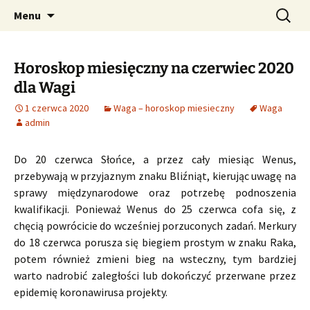
Profesjonalne przepowiednie astrologiczne
Przejdź
Szukaj:
CzaroMarowy horoskop
Menu
do
dzienny, miesięczny i
treści
tygodniowy
Horoskop miesięczny na czerwiec 2020
dla Wagi
1 czerwca 2020
Waga – horoskop miesieczny
Waga
admin
Do 20 czerwca Słońce, a przez cały miesiąc Wenus,
przebywają w przyjaznym znaku Bliźniąt, kierując uwagę na
sprawy międzynarodowe oraz potrzebę podnoszenia
kwalifikacji. Ponieważ Wenus do 25 czerwca cofa się, z
chęcią powrócicie do wcześniej porzuconych zadań. Merkury
do 18 czerwca porusza się biegiem prostym w znaku Raka,
potem również zmieni bieg na wsteczny, tym bardziej
warto nadrobić zaległości lub dokończyć przerwane przez
epidemię koronawirusa projekty.